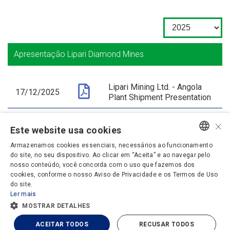
Apresentação Lipari Diamond Mines
Lipari Mining Ltd. - Angola
17/12/2025
Plant Shipment Presentation
Lipari Mining Ltd -
×
17/12/2025
Este website usa cookies
Apresentação Corporativa
Armazenamos cookies essenciais, necessários ao funcionamento
ENGLISH
do site, no seu dispositivo. Ao clicar em “Aceita” e ao navegar pelo
nosso conteúdo, você concorda com o uso que fazemos dos
PORTUGUESE
cookies, conforme o nosso Aviso de Privacidade e os Termos de Uso
do site.
Ler mais
MOSTRAR DETALHES
Política de Privacidade
Termos e Condições
ACEITAR TODOS
RECUSAR TODOS